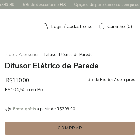
onto no PIX
Opções de parcelamento sem juros
Frete grátis para 
Login
/
Cadastre-se
Carrinho
(
0
)
Início
.
Acessórios
.
Difusor Elétrico de Parede
Difusor Elétrico de Parede
R$110,00
3
x de
R$36,67
sem juros
R$104,50
com
Pix
Frete grátis
a partir de
R$299,00