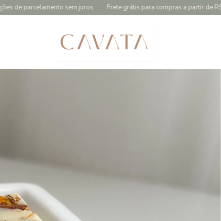
em juros
Frete grátis para compras a partir de R$299,90
5% de desc