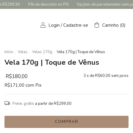
conto no PIX
Opções de parcelamento sem juros
Frete grátis para 
Login
/
Cadastre-se
Carrinho
(
0
)
Início
.
Velas
.
Velas 170g
.
Vela 170g | Toque de Vênus
Vela 170g | Toque de Vênus
R$180,00
3
x de
R$60,00
sem juros
R$171,00
com
Pix
Frete grátis
a partir de
R$299,00