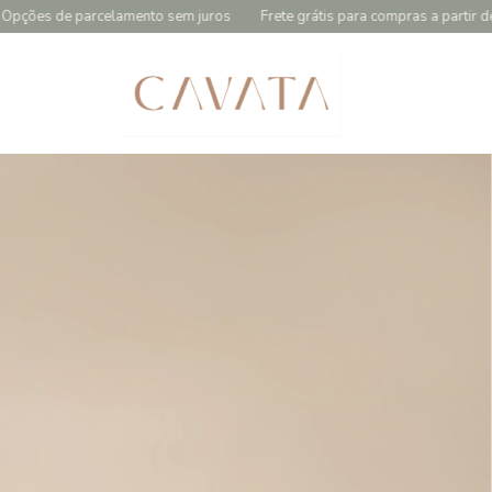
sem juros
Frete grátis para compras a partir de R$299,90
5% de des